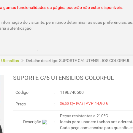
@cesar-castro.pt
es algumas funcionalidades da página poderão não estar disponíveis.
informação do visitante, permitindo determinar as suas preferências, aux
ária autenticação.
Parcerias e Cheques Oferta
/CesarCastroLda
Call & Ord
:
Utensílios
Detalhe de artigo: SUPORTE C/6 UTENSILIOS COLORFUL
SUPORTE C/6 UTENSILIOS COLORFUL
Código
119E740500
| PVP 44,90 €
Preço
36,50 €(+ IVA)
Peças resistentes a 210ºC
Descrição
Ideais para usar em tachos ant-aderente