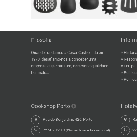
Filosofia
Infor
Quando fundamos a César Castro, Lda em
Históri
1970, desafiamo-nos a conceber uma
Respons
empresa cuja estrutura, carácter e qualidade...
Equipa
Ler mais...
Politic
Politic
Cookshop Porto
Hotel
Rua do Bonjardim, 420, Porto
Rua
22 207 12 10
22
(Chamada rede fixa nacional)