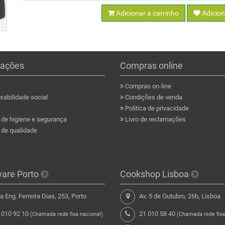
Adicionar a carrinho
Adicion
mações
Compras online
a
Compras on-line
abilidade social
Condições de venda
Politica de privacidade
a de higiene e segurança
Livro de reclamações
a de qualidade
ware Porto
Cookshop Lisboa
 Eng. Ferreira Dias, 253, Porto
Av. 5 de Outubro, 26b, Lisboa
 010 92 10
21 010 58 40
(Chamada rede fixa nacional)
(Chamada rede fixa