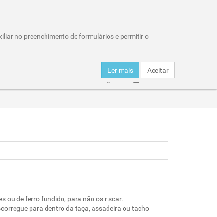
Wishlist (0)
Área Reservada
iliar no preenchimento de formulários e permitir o
Carro de compras : 0 item
Ler mais
Aceitar
er
Click & Collect
Entregas
Horários
s ou de ferro fundido, para não os riscar.