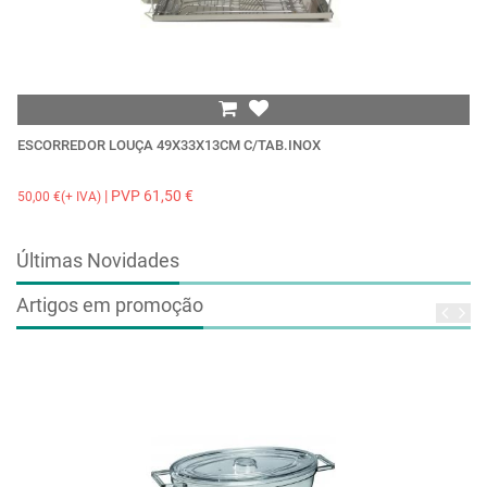
ESCORREDOR LOUÇA 49X33X13CM C/TAB.INOX
M
| PVP 61,50 €
50,00 €(+ IVA)
0,
Últimas Novidades
Artigos em promoção