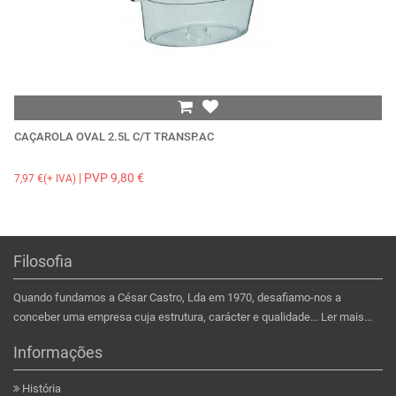
CAÇAROLA OVAL 2.5L C/T TRANSP.AC
F
| PVP 9,80 €
7,97 €(+ IVA)
30
Filosofia
Quando fundamos a César Castro, Lda em 1970, desafiamo-nos a
conceber uma empresa cuja estrutura, carácter e qualidade...
Ler mais...
Informações
História