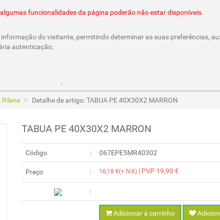
@cesar-castro.pt
es algumas funcionalidades da página poderão não estar disponíveis.
informação do visitante, permitindo determinar as suas preferências, aux
ária autenticação.
Parcerias e Cheques Oferta
/CesarCastroLda
Call & Ord
:
Rilene
Detalhe de artigo: TABUA PE 40X30X2 MARRON
TABUA PE 40X30X2 MARRON
Código
067EPE5MR40302
| PVP 19,90 €
Preço
16,18 €(+ IVA)
Adicionar a carrinho
Adicion