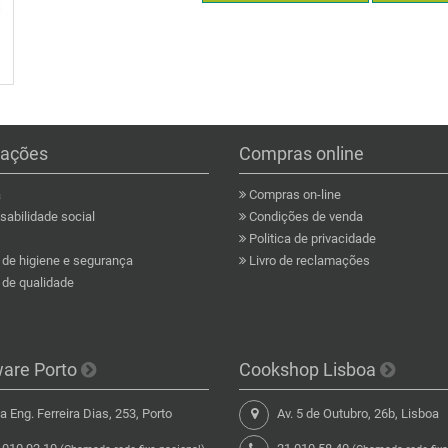
mações
Compras online
a
Compras on-line
abilidade social
Condições de venda
Politica de privacidade
a de higiene e segurança
Livro de reclamações
a de qualidade
ware Porto
Cookshop Lisboa
 Eng. Ferreira Dias, 253, Porto
Av. 5 de Outubro, 26b, Lisboa