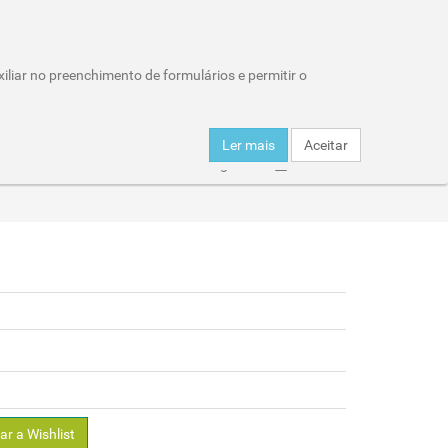
Wishlist (0)
Área Reservada
iliar no preenchimento de formulários e permitir o
Carro de compras : 0 item
Ler mais
Aceitar
er
Click & Collect
Entregas
Horários
ar a Wishlist