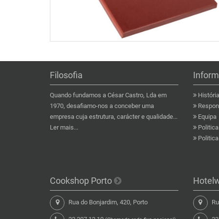
Filosofia
Infor
Quando fundamos a César Castro, Lda em
Históri
1970, desafiamo-nos a conceber uma
Respons
empresa cuja estrutura, carácter e qualidade...
Equipa
Ler mais...
Politic
Politic
Cookshop Porto
Hotel
Rua do Bonjardim, 420, Porto
Rua