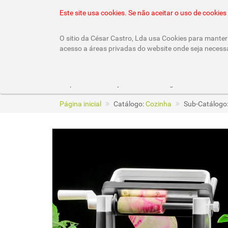
22 010 92 10 (chamada rede fixa nacional)
geral
Este site usa cookies. Se não aceitar o uso de cooki
O sitio da César Castro, Lda usa Cookies para manter 
acesso a áreas privadas do website onde seja necess
Empresa
Lojas
Catálogos
Página inicial
Catálogo:
Cozinha
Sub-Catálogo