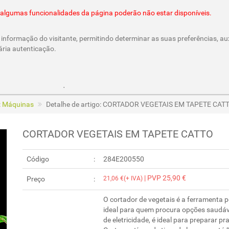
@cesar-castro.pt
es algumas funcionalidades da página poderão não estar disponíveis.
informação do visitante, permitindo determinar as suas preferências, aux
ária autenticação.
Parcerias e Cheques Oferta
/CesarCastroLda
Call & Ord
:
Máquinas
Detalhe de artigo: CORTADOR VEGETAIS EM TAPETE CAT
CORTADOR VEGETAIS EM TAPETE CATTO
Código
284E200550
| PVP 25,90 €
Preço
21,06 €(+ IVA)
O cortador de vegetais é a ferramenta pe
ideal para quem procura opções saudáve
de eletricidade, é ideal para preparar pra