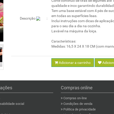
Corte contínuo de tiras de legumes até 
qualidade e inox garantindo durabilidad
Tem uma base estável com 4 pés de suc
em todas as superfícies lisas.
Descrição
Inclui instruções com dicas de aplicação
para o seu dia a dia na cozinha.
Lavável na máquina da loiça.
Características:
Medidas: 16,5 X 24 X 18 CM (com maniv
Adicionar a carrinho
Adicion
mações
Compras online
a
Compras on-line
abilidade social
Condições de venda
Politica de privacidade