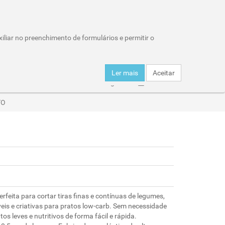
Wishlist (0)
Área Reservada
iliar no preenchimento de formulários e permitir o
Carro de compras : 0 item
Ler mais
Aceitar
er
Click & Collect
Entregas
Horários
TO
rfeita para cortar tiras finas e contínuas de legumes,
is e criativas para pratos low-carb. Sem necessidade
tos leves e nutritivos de forma fácil e rápida.