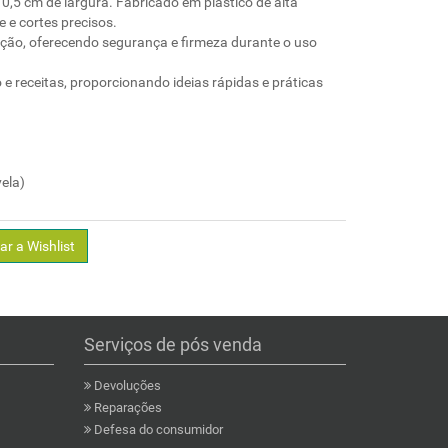
10,5 cm de largura. Fabricado em plástico de alta
e e cortes precisos.
ção, oferecendo segurança e firmeza durante o uso
 e receitas, proporcionando ideias rápidas e práticas
ela)
ar a Wishlist
Serviços de pós venda
Devoluções
Reparações
Defesa do consumidor