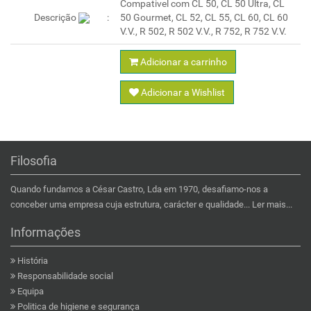
Compativel com CL 50, CL 50 Ultra, CL
Descrição
50 Gourmet, CL 52, CL 55, CL 60, CL 60
V.V., R 502, R 502 V.V., R 752, R 752 V.V.
Adicionar a carrinho
Adicionar a Wishlist
Filosofia
Quando fundamos a César Castro, Lda em 1970, desafiamo-nos a
conceber uma empresa cuja estrutura, carácter e qualidade...
Ler mais...
Informações
História
Responsabilidade social
Equipa
Politica de higiene e segurança