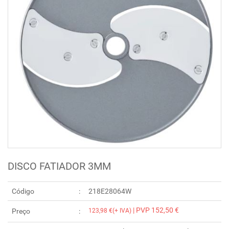
DISCO FATIADOR 3MM
Código
218E28064W
| PVP 152,50 €
Preço
123,98 €(+ IVA)