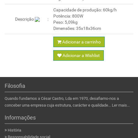
Capacidade de produção: 60kg/h
Potência: 800W
Descrição
Peso: 5,09kg
Dimensões: 35x18x36cm
Adicionar a carrinho
Adicionar a Wishlist
Filosofia
Quando fundamos a César Castro, Lda em 1970, desafiamo-nos a
conceber uma empresa cuja estrutura, carácter e qualidade...
Ler mais...
Informações
História
Responsabilidade social