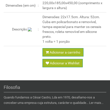
220,00x185,00x450,00 (comprimento x
Dimensões (em cm)
largura x altura)
Dimensões: 22x17.5cm. Altura: 52cm.
Cuba em policarbonato e removível,
tampa especial para manter os cereais
Descrição
frescos, roleta removível em silicone
preto.
1 volta = 1 porção
Adicionar a carrinho
Adicionar a Wishlist
Filosofia
Quando fundamos a César Castro, Lda em 1970, desafiamo-nos a
conceber uma empresa cuja estrutura, carácter e qualidade...
Ler mais...