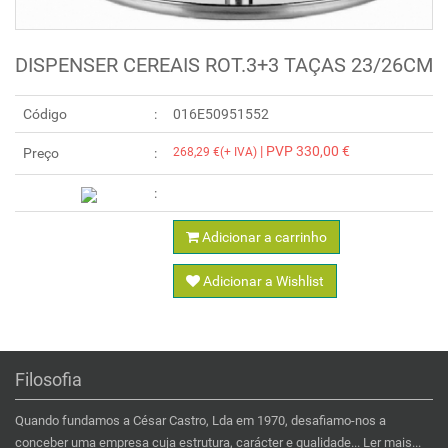
DISPENSER CEREAIS ROT.3+3 TAÇAS 23/26CM
Código
016E50951552
| PVP 330,00 €
Preço
268,29 €(+ IVA)
Adicionar a carrinho
Adicionar a Wishlist
Filosofia
Quando fundamos a César Castro, Lda em 1970, desafiamo-nos a
conceber uma empresa cuja estrutura, carácter e qualidade...
Ler mais...