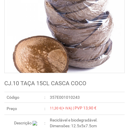
CJ.10 TAÇA 15CL CASCA COCO
Código
357E001010243
| PVP 13,90 €
Preço
11,30 €(+ IVA)
Reciclável e biodegradável.
Descrição
Dimensões: 12.5x5x7.5cm